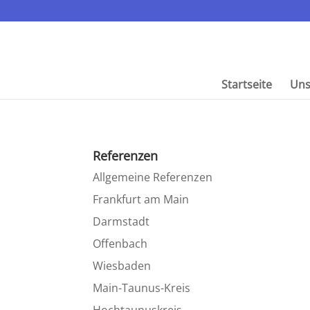
Start­seite
Uns
Referenzen
Allge­meine Referenzen
Frank­furt am Main
Darmstadt
Offen­bach
Wiesbaden
Main-Taunus-Kreis