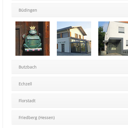
Büdingen
Butzbach
Echzell
Florstadt
Fried­berg (Hessen)