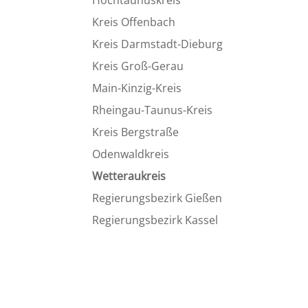
Hochtau­nus­kreis
Kreis Offen­bach
Kreis Darmstadt-Dieburg
Kreis Groß-Gerau
Main-Kinzig-Kreis
Rheingau-Taunus-Kreis
Kreis Bergstraße
Odenwald­kreis
Wetter­au­kreis
Regie­rungs­be­zirk Gießen
Regie­rungs­be­zirk Kassel