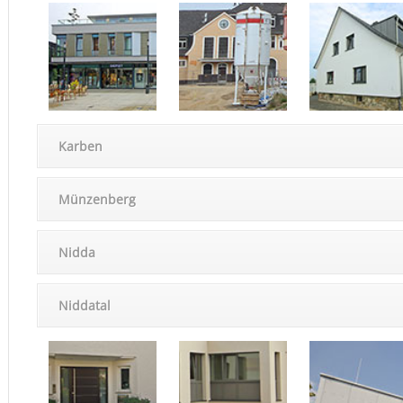
Karben
Münzen­berg
Nidda
Niddatal