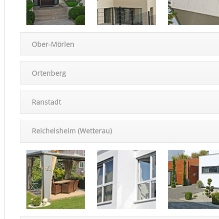
Ober-Mörlen
Orten­berg
Ranstadt
Reichels­heim (Wetterau)