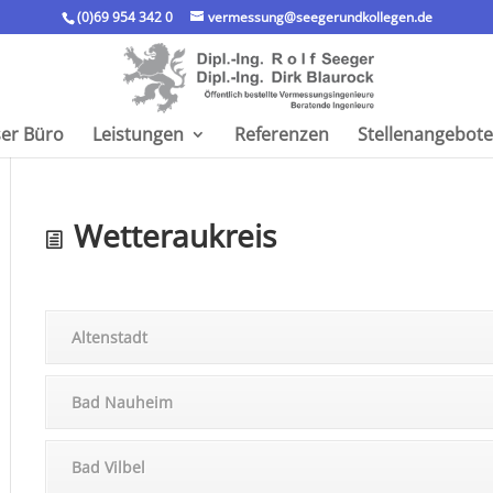
(0)69 954 342 0
vermessung@seegerundkollegen.de
er Büro
Leistungen
Referenzen
Stellen­an­ge­bote
Wetter­au­kreis
Alten­stadt
Bad Nauheim
Bad Vilbel