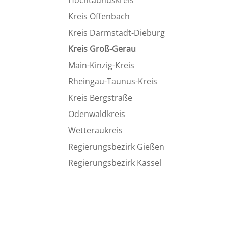
Hochtau­nus­kreis
Kreis Offen­bach
Kreis Darmstadt-Dieburg
Kreis Groß-Gerau
Main-Kinzig-Kreis
Rheingau-Taunus-Kreis
Kreis Bergstraße
Odenwald­kreis
Wetter­au­kreis
Regie­rungs­be­zirk Gießen
Regie­rungs­be­zirk Kassel