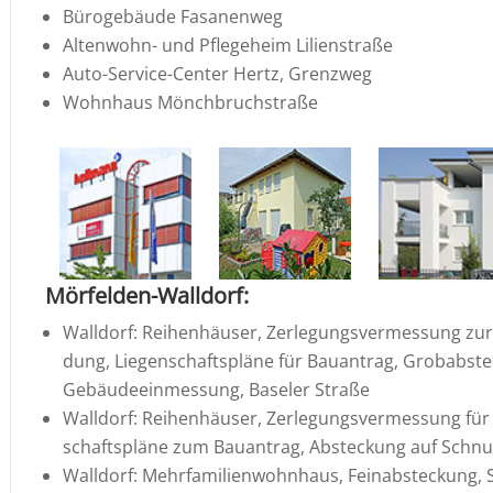
Büroge­bäude Fasanenweg
Alten­wohn- und Pflege­heim Lilienstraße
Auto-Service-Center Hertz, Grenzweg
Wohnhaus Mönch­bruch­straße
Mörfelden-Walldorf:
Walldorf: Reihen­häuser, Zerle­gungs­ver­mes­sung zur
dung, Liegen­schafts­pläne für Bauan­trag, Grobab­s
Gebäu­de­ein­mes­sung, Baseler Straße
Walldorf: Reihen­häuser, Zerle­gungs­ver­mes­sung für 
schafts­pläne zum Bauan­trag, Abste­ckung auf Schnur
Walldorf: Mehrfa­mi­li­en­wohn­haus, Feinab­ste­ckung,