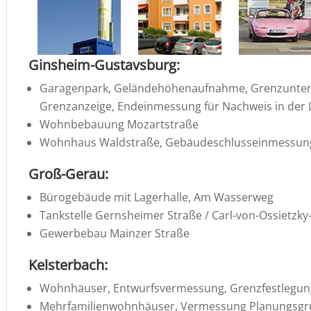
Ginsheim-Gustavs­burg:
Garagen­park, Gelän­de­hö­hen­auf­nahme, Grenz­un­ter
Grenz­an­zeige, Endein­mes­sung für Nachweis in der 
Wohnbe­bauung Mozartstraße
Wohnhaus Waldstraße, Gebäudeschlusseinmessun
Groß-Gerau:
Büroge­bäude mit Lager­halle, Am Wasserweg
Tankstelle Gerns­heimer Straße / Carl-von-Ossietzky
Gewer­bebau Mainzer Straße
Kelster­bach:
Wohnhäuser, Entwurfs­ver­mes­sung, Grenz­fest­le­gu
Mehrfa­mi­li­en­wohn­häuser, Vermes­sung Planungs­gru