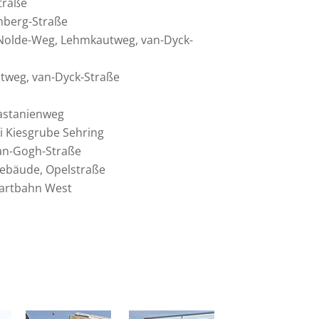
traße
inberg-Straße
Nolde-Weg, Lehmkau­tweg, van-Dyck-
­tweg, van-Dyck-Straße
Kastanienweg
ei Kiesgrube Sehring
van-Gogh-Straße
ge­bäude, Opelstraße
art­bahn West