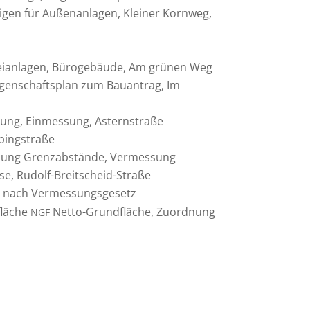
igen für Außen­an­lagen, Kleiner Kornweg,
reian­lagen, Büroge­bäude, Am grünen Weg
egen­schafts­plan zum Bauan­trag, Im
­gung, Einmes­sung, Asternstraße
lpingstraße
mung Grenz­ab­stände, Vermes­sung
ise, Rudolf-Breitscheid-Straße
g nach Vermessungsgesetz
fläche
Netto-Grund­fläche, Zuord­nung
NGF