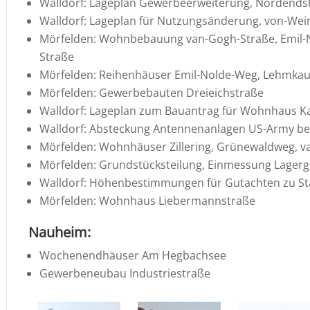
Walldorf: Lageplan Gewer­beer­wei­te­rung, Nordends
Walldorf: Lageplan für Nutzungs­än­de­rung, von-We
Mörfelden: Wohnbe­bauung van-Gogh-Straße, Emil-
Straße
Mörfelden: Reihen­häuser Emil-Nolde-Weg, Lehmkau
Mörfelden: Gewer­be­bauten Dreieichstraße
Walldorf: Lageplan zum Bauan­trag für Wohnhaus 
Walldorf: Abste­ckung Anten­nen­an­lagen US-Army b
Mörfelden: Wohnhäuser Zille­ring, Grüne­waldweg, 
Mörfelden: Grund­stücks­tei­lung, Einmes­sung Lager­
Walldorf: Höhen­be­stim­mungen für Gutachten zu St
Mörfelden: Wohnhaus Liebermannstraße
Nauheim:
Wochen­end­häuser Am Hegbachsee
Gewer­be­neubau Industriestraße