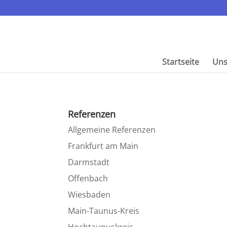
Start­seite
Uns
Referenzen
Allge­meine Referenzen
Frank­furt am Main
Darmstadt
Offen­bach
Wiesbaden
Main-Taunus-Kreis