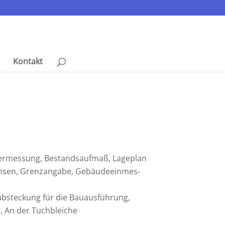
Kontakt
s­ver­mes­sung, Bestands­aufmaß, Lageplan
sen, Grenz­an­gabe, Gebäu­de­ein­mes­
­ste­ckung für die Bauaus­füh­rung,
u, An der Tuchbleiche