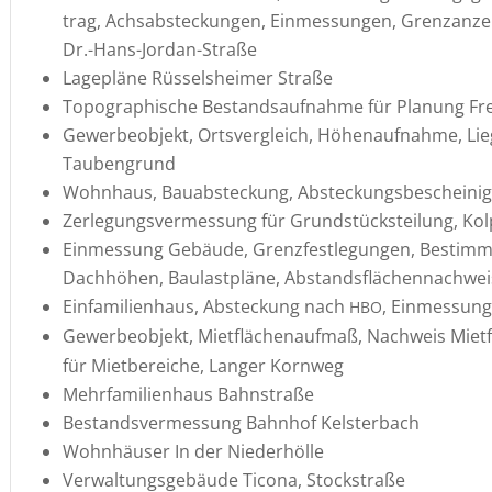
trag, Achsab­ste­ckungen, Einmes­sungen, Grenz­an­ze
Dr.-Hans-Jordan-Straße
Lagepläne Rüssels­heimer Straße
Topogra­phi­sche Bestands­auf­nahme für Planung F
Gewer­be­ob­jekt, Ortsver­gleich, Höhen­auf­nahme, Li
Taubengrund
Wohnhaus, Bauab­ste­ckung, Abste­ckungs­be­schei­ni
Zerle­gungs­ver­mes­sung für Grund­stücks­tei­lung, Ko
Einmes­sung Gebäude, Grenz­fest­le­gungen, Bestim­
Dachhöhen, Baulast­pläne, Abstands­flä­chen­nach­we
Einfa­mi­li­en­haus, Abste­ckung nach
, Einmes­sun
HBO
Gewer­be­ob­jekt, Mietflä­chen­aufmaß, Nachweis Miet
für Mietbe­reiche, Langer Kornweg
Mehrfa­mi­li­en­haus Bahnstraße
Bestands­ver­mes­sung Bahnhof Kelsterbach
Wohnhäuser In der Niederhölle
Verwal­tungs­ge­bäude Ticona, Stockstraße