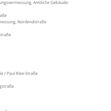
kungs­ver­mes­sung, Amtliche Gebäu­de­
raße
­mes­sung, Nordendstraße
straße
ße / Paul-Klee-Straße
rgstraße