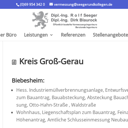
(0)69 954 342 0
vermessung@seegerundkollegen.de
er Büro
Leistungen
Referenzen
Stellen­an­ge­bote
Kreis Groß-Gerau
Biebes­heim:
Hess. Indus­trie­müll­ver­bren­nungs­an­lage, Entwurf
zum Bauan­trag, Bauab­ste­ckung, Abste­ckung Bauach
sung, Otto-Hahn-Straße , Waldstraße
Wohnhaus, Liegen­schafts­plan zum Bauan­trag, Feinab
Höhen­an­trag, Amtliche Schluss­ein­mes­sung Neuba