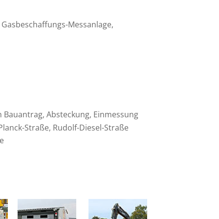
 Gasbe­schaf­fungs-Messan­lage,
m Bauan­trag, Abste­ckung, Einmessung
Planck-Straße, Rudolf-Diesel-Straße
e