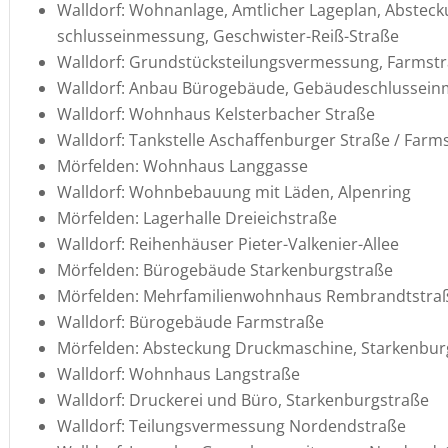
Walldorf: Wohnan­lage, Amtli­cher Lageplan, Abste­c
schluss­ein­mes­sung, Geschwister-Reiß-Straße
Walldorf: Grund­stücks­tei­lungs­ver­mes­sung, Farmst
Walldorf: Anbau Büroge­bäude, Gebäu­de­schluss­ein
Walldorf: Wohnhaus Kelster­ba­cher Straße
Walldorf: Tankstelle Aschaf­fen­burger Straße / Farm
Mörfelden: Wohnhaus Langgasse
Walldorf: Wohnbe­bauung mit Läden, Alpenring
Mörfelden: Lager­halle Dreieichstraße
Walldorf: Reihen­häuser Pieter-Valkenier-Allee
Mörfelden: Büroge­bäude Starkenburgstraße
Mörfelden: Mehrfa­mi­li­en­wohn­haus Rembrandt­stra
Walldorf: Büroge­bäude Farmstraße
Mörfelden: Abste­ckung Druck­ma­schine, Starkenbu
Walldorf: Wohnhaus Langstraße
Walldorf: Druckerei und Büro, Starkenburgstraße
Walldorf: Teilungs­ver­mes­sung Nordendstraße