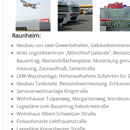
Raunheim:
Neubau von zwei Gewer­be­hallen, Gebäu­de­ein­mes­
Logis­tik­zen­trum „Mönchhof Gelände“, Bestand
REWE
Bauan­trag, Abstands­flä­chen­pläne, Abste­ckung ge
mes­sung, Zaunaufmaß, Seinestraße
LKW-Wasch­an­lage, Höhen­auf­nahme Zufahrten für Sa
Neubau Tankstelle, Bestands­ver­mes­sung, Schluss­
Senio­ren­wohn­an­lage Ringstraße
Wohnhäuser Tulpenweg, Marga­ri­tenweg, Kornblu
Lagepläne zum Bauan­trag Industriestraße
Wohnhaus Albert-Schweitzer-Straße
Einkaufs­markt Liebfrauenstraße
Lagepläne Königs­berger Straße