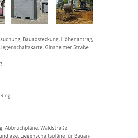
­su­chung, Bauab­ste­ckung, Höhen­an­trag,
Liegen­schafts­karte, Ginsheimer Straße
g
-Ring
ng, Abbruch­pläne, Waldstraße
nd­lage, Liegen­schafts­pläne für Bauan­