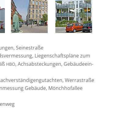
sungen, Seinestraße
s­ver­mes­sung, Liegen­schafts­pläne zum
mäß
, Achsab­ste­ckungen, Gebäu­de­ein­
HBO
chver­stän­di­gen­gut­achten, Werrastraße
ein­mes­sung Gebäude, Mönchhofallee
menweg