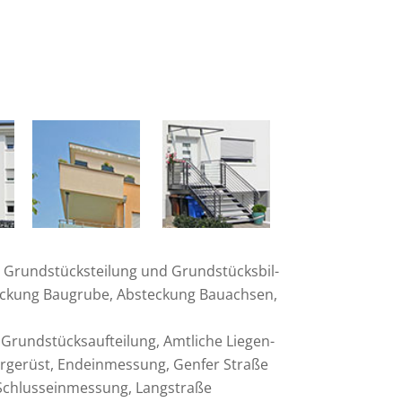
 Grund­stücks­tei­lung und Grund­stücks­bil­
te­ckung Baugrube, Abste­ckung Bauachsen,
Grund­stücks­auf­tei­lung, Amtliche Liegen­
­ge­rüst, Endein­mes­sung, Genfer Straße
 Schluss­ein­mes­sung, Langstraße