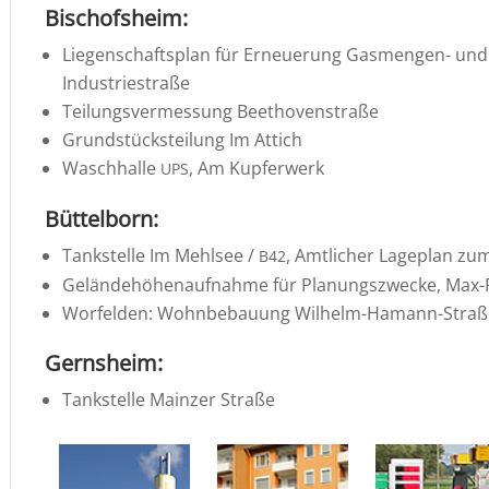
Bischofs­heim:
Liegen­schafts­plan für Erneue­rung Gasmengen- und
Industriestraße
Teilungs­ver­mes­sung Beethovenstraße
Grund­stücks­tei­lung Im Attich
Wasch­halle
, Am Kupferwerk
UPS
Büttel­born:
Tankstelle Im Mehlsee /
, Amtli­cher Lageplan zu
B42
Gelän­de­hö­hen­auf­nahme für Planungs­zwecke, Max-
Worfelden: Wohnbe­bauung Wilhelm-Hamann-Straß
Gerns­heim:
Tankstelle Mainzer Straße