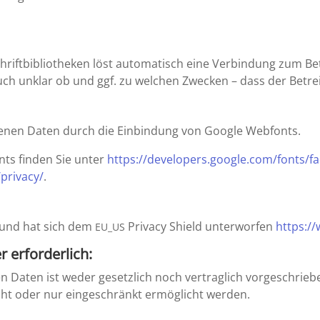
hrift­bi­blio­theken löst automa­tisch eine Verbin­dung zum Be
s auch unklar ob und ggf. zu welchen Zwecken – dass der Betr
­genen Daten durch die Einbin­dung von Google Webfonts.
nts finden Sie unter
https://​develo​pers​.google​.com/​f​o​n​t​s/f
p​r​i​vacy/
.
und hat sich dem
Privacy Shield unter­worfen
https://​w
EU_US
r erforderlich:
nen Daten ist weder gesetz­lich noch vertrag­lich vorge­schrieb
cht oder nur einge­schränkt ermög­licht werden.