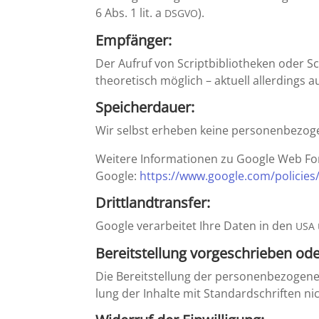
6 Abs. 1 lit. a
).
DSGVO
Empfänger:
Der Aufruf von Script­bi­blio­theken oder Sc
theore­tisch möglich – aktuell aller­ding
Speicher­dauer:
Wir selbst erheben keine perso­nen­be­zo
Weitere Infor­ma­tionen zu Google Web Fo
Google:
https://​www​.google​.com/​p​o​l​i​c​i​e​s​/​
Dritt­land­transfer:
Google verar­beitet Ihre Daten in den
USA
Bereit­stel­lung vorge­schrieben ode
Die Bereit­stel­lung der perso­nen­be­zo­ge
lung der Inhalte mit Standard­schriften ni