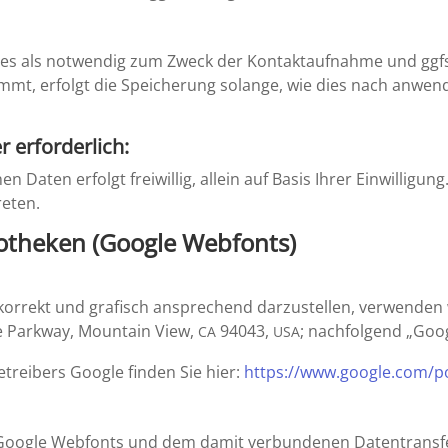
es als notwendig zum Zweck der Kontakt­auf­nahme und ggfs. A
ommt, erfolgt die Speiche­rung solange, wie dies nach anwe
r erforderlich:
enen Daten erfolgt freiwillig, allein auf Basis Ihrer Einwil­li­
reten.
io­theken (Google Webfonts)
d korrekt und grafisch anspre­chend darzu­stellen, verwende
e Parkway, Mountain View,
94043,
; nachfol­gend „Goog
CA
USA
be­trei­bers Google finden Sie hier:
https://​www​.google​.com/​p​o​l​i​c
 Google Webfonts und dem damit verbun­denen Daten­transfer z