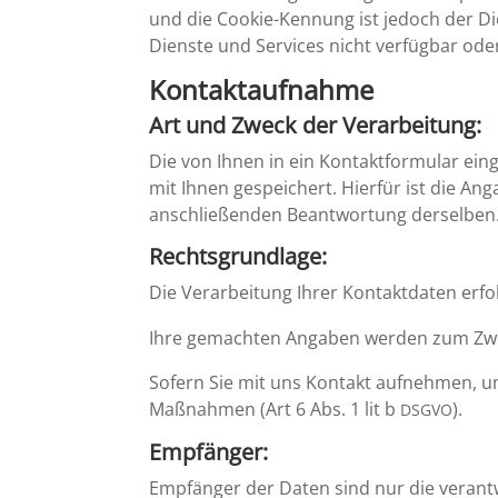
und die Cookie-Kennung ist jedoch der Die
Dienste und Services nicht verfügbar ode
Kontakt­auf­nahme
Art und Zweck der Verarbeitung:
Die von Ihnen in ein Kontakt­for­mular ei
mit Ihnen gespei­chert. Hierfür ist die An
anschlie­ßenden Beant­wor­tung derselben.
Rechts­grund­lage:
Die Verar­bei­tung Ihrer Kontakt­daten erfol
Ihre gemachten Angaben werden zum Zweck
Sofern Sie mit uns Kontakt aufnehmen, um e
Maßnahmen (Art 6 Abs. 1 lit b
).
DSGVO
Empfänger:
Empfänger der Daten sind nur die verant­wo