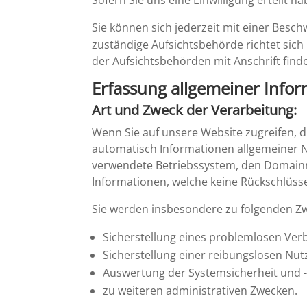
Sofern Sie uns eine Einwil­li­gung erteilt 
Sie können sich jeder­zeit mit einer Besch
zustän­dige Aufsichts­be­hörde richtet sic
der Aufsichts­be­hörden mit Anschrift find
Erfas­sung allge­meiner Info
Art und Zweck der Verarbeitung:
Wenn Sie auf unsere Website zugreifen, d.h
automa­tisch Infor­ma­tionen allge­meiner 
verwen­dete Betriebs­system, den Domain­n
Infor­ma­tionen, welche keine Rückschlüss
Sie werden insbe­son­dere zu folgenden Z
Sicher­stel­lung eines problem­losen Ver
Sicher­stel­lung einer reibungs­losen N
Auswer­tung der System­si­cher­heit und -
zu weiteren adminis­tra­tiven Zwecken.