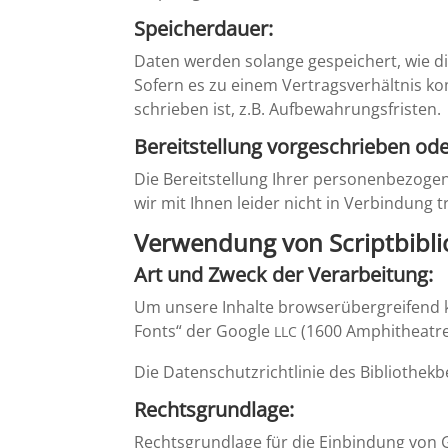
Speicher­dauer:
Daten werden solange gespei­chert, wie di
Sofern es zu einem Vertrags­ver­hältnis k
schrieben ist, z.B. Aufbewahrungsfristen.
Bereit­stel­lung vorge­schrieben ode
Die Bereit­stel­lung Ihrer perso­nen­be­zo­g
wir mit Ihnen leider nicht in Verbin­dung t
Verwen­dung von Script­bi­bl
Art und Zweck der Verarbeitung:
Um unsere Inhalte browse­r­ü­ber­grei­fen
Fonts“ der Google
(1600 Amphi­theatr
LLC
Die Daten­schutz­richt­linie des Biblio­thek­
Rechts­grund­lage:
Rechts­grund­lage für die Einbin­dung von