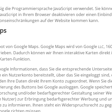
ßig die Program­mier­sprache JavaScript verwendet. Sie könne
avaScript in Ihrem Browser deakti­vieren oder einen Einbin­dun
i­ons­ein­schrän­kungen auf der Website kommen kann.
aps
ebot von Google Maps. Google Maps wird von Google
, 16
LLC
ieben. Dadurch können wir Ihnen inter­ak­tive Karten direkt
Karten-Funktion.
gle Infor­ma­tionen, dass Sie die entspre­chende Unter­seit
in Nutzer­konto bereit­stellt, über das Sie einge­loggt sind
rden Ihre Daten direkt Ihrem Konto zugeordnet. Wenn Sie die
ie­rung des Buttons bei Google ausloggen. Google speichert 
or­schung und/​oder bedarfs­ge­rechter Gestal­tung seiner We
ggte Nutzer) zur Erbrin­gung bedarfs­ge­rechter Werbung und
 zu infor­mieren. Ihnen steht ein Wider­spruchs­recht zu gege
oogle richten müssen.