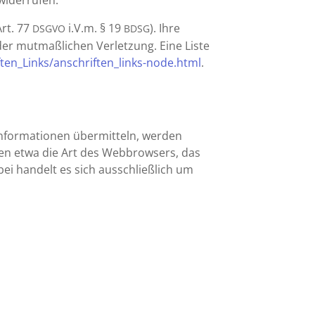
 widerrufen.
Art. 77
i.V.m. § 19
). Ihre
DSGVO
BDSG
er mutmaß­li­chen Verlet­zung. Eine Liste
_​L​i​n​k​s​/​a​n​s​c​h​r​i​f​t​e​n​_​l​i​n​k​s​-​n​o​d​e​.html
.
Infor­ma­tionen übermit­teln, werden
lten etwa die Art des Webbrow­sers, das
ei handelt es sich ausschließ­lich um