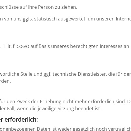
chlüsse auf Ihre Person zu ziehen.
on uns ggfs. statis­tisch ausge­wertet, um unseren Inter­net­
1 lit. f
auf Basis unseres berech­tigten Inter­esses an 
DSGVO
rt­liche Stelle und ggf. techni­sche Dienst­leister, die für 
erden.
r den Zweck der Erhebung nicht mehr erfor­der­lich sind. Dies
er Fall, wenn die jewei­lige Sitzung beendet ist.
r erforderlich:
so­nen­be­zo­genen Daten ist weder gesetz­lich noch vertrag­li