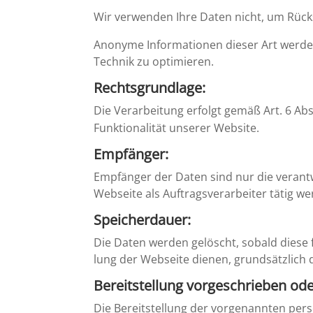
Wir verwenden Ihre Daten nicht, um Rücks
Anonyme Infor­ma­tionen dieser Art werden v
Technik zu optimieren.
Rechts­grund­lage:
Die Verar­bei­tung erfolgt gemäß Art. 6 Abs. 
Funktio­na­lität unserer Website.
Empfänger:
Empfänger der Daten sind nur die verant­wo
Webseite als Auftrags­ver­ar­beiter tätig w
Speicher­dauer:
Die Daten werden gelöscht, sobald diese fü
lung der Webseite dienen, grund­sätz­lich d
Bereit­stel­lung vorge­schrieben ode
Die Bereit­stel­lung der vorge­nannten per