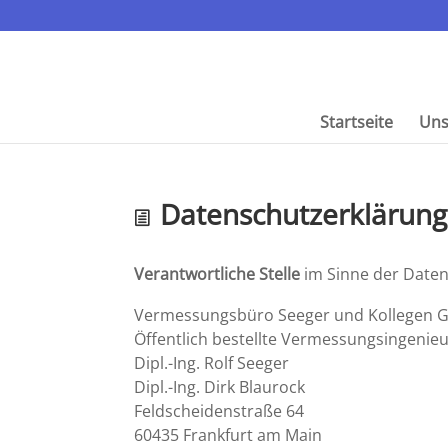
Start­seite
Uns
Daten­schutz­er­klä­rung
Verant­wort­liche Stelle
im Sinne der Daten­s
Vermes­sungs­büro Seeger und Kollegen 
Öffent­lich bestellte Vermessungsingenie
Dipl.-Ing. Rolf Seeger
Dipl.-Ing. Dirk Blaurock
Feldschei­den­straße 64
60435 Frank­furt am Main