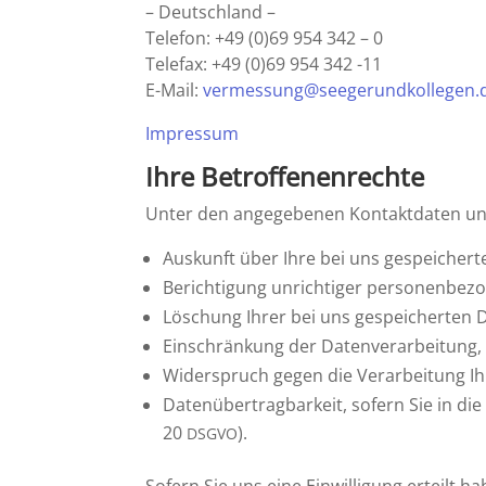
– Deutschland –
Telefon: +49 (0)69 954 342 – 0
Telefax: +49 (0)69 954 342 -11
E-Mail:
vermessung@​seegerundkollegen.​
Impressum
Ihre Betrof­fe­nen­rechte
Unter den angege­benen Kontakt­daten uns
Auskunft über Ihre bei uns gespei­chert
Berich­ti­gung unrich­tiger perso­nen­be­
Löschung Ihrer bei uns gespei­cherten 
Einschrän­kung der Daten­ver­ar­bei­tung
Wider­spruch gegen die Verar­bei­tung Ih
Daten­über­trag­bar­keit, sofern Sie in d
20
).
DSGVO