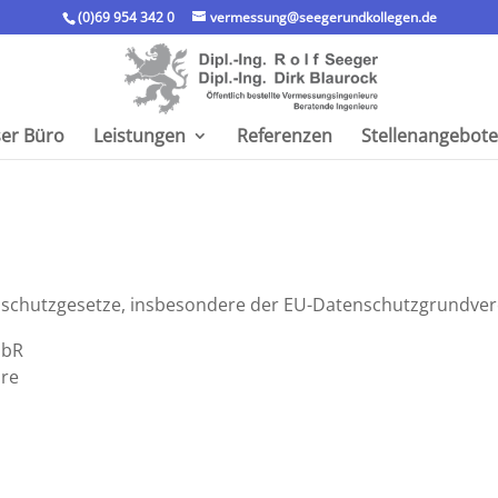
(0)69 954 342 0
vermessung@seegerundkollegen.de
er Büro
Leistungen
Referenzen
Stellen­an­ge­bote
chutz­ge­setze, insbe­son­dere der EU-Daten­schutz­grund­ver
GbR
ure