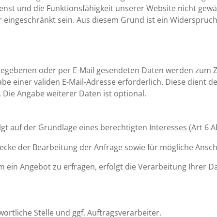
nst und die Funkti­ons­fä­hig­keit unserer Website nicht gew
r einge­schränkt sein. Aus diesem Grund ist ein Wider­spruc
nge­ge­benen oder per E-Mail gesen­deten Daten werden zum Zw
gabe einer validen E-Mail-Adresse erfor­der­lich. Diese dient
 Die Angabe weiterer Daten ist optional.
gt auf der Grund­lage eines berech­tigten Inter­esses (Art 6 Abs
e der Bearbei­tung der Anfrage sowie für mögliche Anschl
in Angebot zu erfragen, erfolgt die Verar­bei­tung Ihrer Date
rt­liche Stelle und ggf. Auftragsverarbeiter.