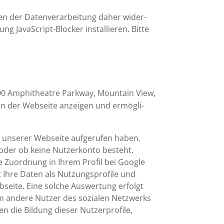
n der Daten­ver­ar­bei­tung daher wider­
g JavaScript-Blocker instal­lieren. Bitte
00 Amphi­theatre Parkway, Mountain View,
 in der Webseite anzeigen und ermög­li­
e unserer Webseite aufge­rufen haben.
, oder ob keine Nutzer­konto besteht.
 Zuord­nung in Ihrem Profil bei Google
Ihre Daten als Nutzungs­pro­file und
bseite. Eine solche Auswer­tung erfolgt
 um andere Nutzer des sozialen Netzwerks
n die Bildung dieser Nutzer­pro­file,