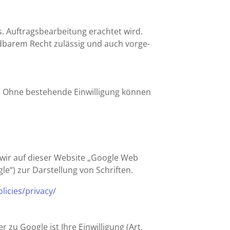
uftrags­be­ar­bei­tung erachtet wird.
nd­barem Recht zulässig und auch vorge­
gung. Ohne bestehende Einwil­li­gung können
n wir auf dieser Website „Google Web
le“) zur Darstel­lung von Schriften.
​i​e​s​/​p​r​i​vacy/
u Google ist Ihre Einwil­li­gung (Art.