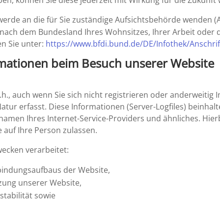
haben, können Sie diese jeder­zeit mit Wirkung für die Zukunft
werde an die für Sie zustän­dige Aufsichts­be­hörde wenden (
h nach dem Bundes­land Ihres Wohnsitzes, Ihrer Arbeit oder d
en Sie unter:
https://​www​.bfdi​.bund​.de/​D​E​/​I​n​f​o​t​h​e​k​/​A​n​s​c​h​r​i​f​t​e​n​
r­ma­tionen beim Besuch unserer Website
., auch wenn Sie sich nicht regis­trieren oder ander­weitig 
Natur erfasst. Diese Infor­ma­tionen (Server-Logfiles) beinha
amen Ihres Internet-Service-Provi­ders und ähnli­ches. Hierb
e auf Ihre Person zulassen.
wecken verarbeitet:
bin­dungs­auf­baus der Website,
utzung unserer Website,
stabi­lität sowie