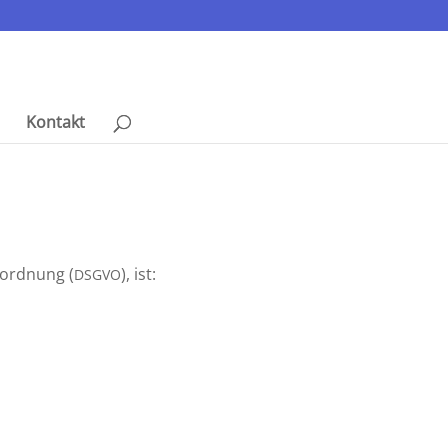
Kontakt
­ord­nung (
), ist:
DSGVO