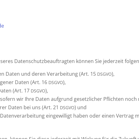
de
eres Daten­schutz­be­auf­tragten können Sie jeder­zeit folg
en Daten und deren Verar­bei­tung (Art. 15
),
DSGVO
zo­gener Daten (Art. 16
),
DSGVO
Daten (Art. 17
),
DSGVO
, sofern wir Ihre Daten aufgrund gesetz­li­cher Pflichten noch
rer Daten bei uns (Art. 21
) und
DSGVO
ie Daten­ver­ar­bei­tung einge­wil­ligt haben oder einen Vertra