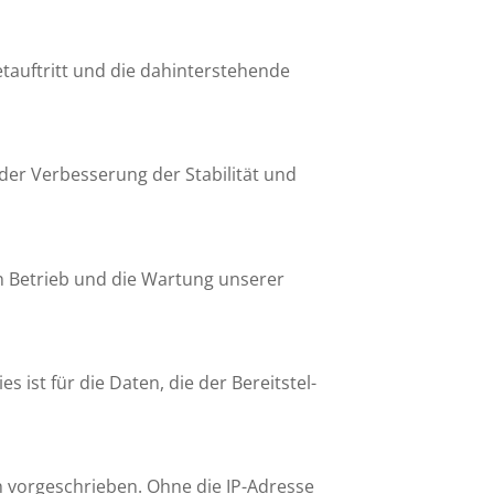
auf­tritt und die dahin­ter­ste­hende
der Verbes­se­rung der Stabi­lität und
den Betrieb und die Wartung unserer
 ist für die Daten, die der Bereit­stel­
ch vorge­schrieben. Ohne die IP-Adresse