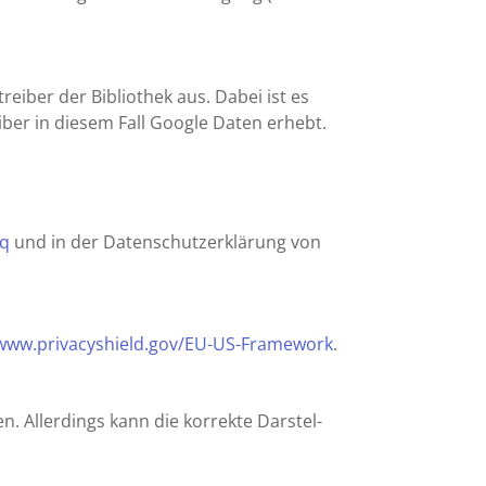
treiber der Biblio­thek aus. Dabei ist es
eiber in diesem Fall Google Daten erhebt.
aq
und in der Daten­schutz­er­klä­rung von
ww​.priva​cys​hield​.gov/​E​U​-​U​S​-​F​r​a​m​ework
.
en. Aller­dings kann die korrekte Darstel­