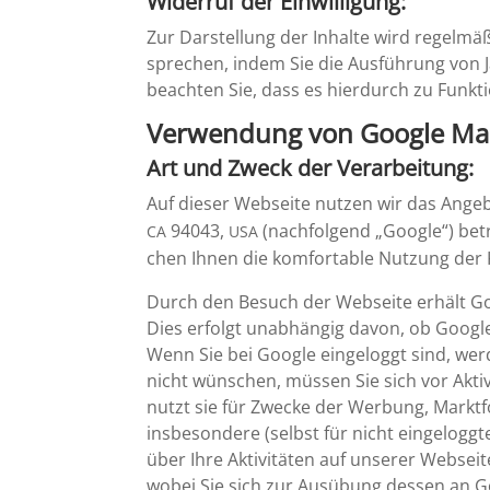
Widerruf der Einwilligung:
Zur Darstel­lung der Inhalte wird regel­mä
spre­chen, indem Sie die Ausfüh­rung von J
beachten Sie, dass es hierdurch zu Funkt
Verwen­dung von Google M
Art und Zweck der Verarbeitung:
Auf dieser Webseite nutzen wir das Ang
94043,
(nachfol­gend „Google“) betr
CA
USA
chen Ihnen die komfor­table Nutzung der 
Durch den Besuch der Webseite erhält Goo
Dies erfolgt unabhängig davon, ob Google e
Wenn Sie bei Google einge­loggt sind, we
nicht wünschen, müssen Sie sich vor Aktiv
nutzt sie für Zwecke der Werbung, Markt­f
insbe­son­dere (selbst für nicht einge­lo
über Ihre Aktivi­täten auf unserer Webseite
wobei Sie sich zur Ausübung dessen an G