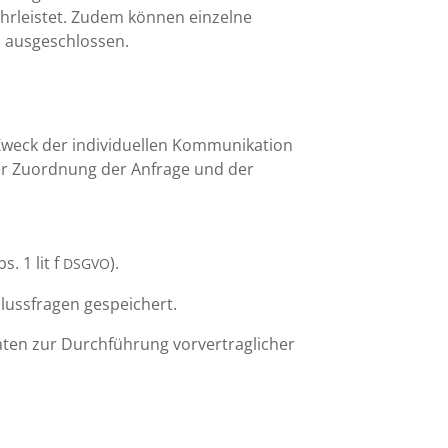
ähr­leistet. Zudem können einzelne
h ausgeschlossen.
eck der indivi­du­ellen Kommu­ni­ka­tion
 der Zuord­nung der Anfrage und der
. 1 lit f
).
DSGVO
uss­fragen gespeichert.
n zur Durch­füh­rung vorver­trag­li­cher