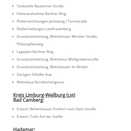
Tankstelle Nauborner Straße
Höhen­auf­nahme Berliner Ring
Plotter­zeich­nungen Jäcks­burg / Turmstraße
Maßer­mitt­lungen Liebfrauenberg
Grund­stücks­tei­lung, Wohnhäuser Werther Straße,
Philosophenweg
Lageplan Berliner Ring
Grund­stücks­tei­lung, Wohnhaus Mühlgrabenstraße
Grund­stücks­tei­lung, Wohnhäuser Im Winkel
Garagen Silhöfer Aue
Wohnhaus Kornblu­men­gasse
Kreis Limburg-Weilburg (
)
LM
Bad Camberg:
Erbach: Reihen­häuser Freiherr-vom-Stein-Straße
Erbach: Trafo Auf der Staffel
Hadamar: