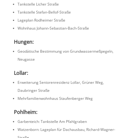
Tankstelle Licher Straße
Tankstelle Stefan-Bellof-Straße
Lageplan Rodheimer Straße
Wohnhaus Johann-Sebas­tian-Bach-Straße
Hungen:
Geodä­ti­sche Bestim­mung von Grund­was­ser­meß­pe­geln,
Neugasse
Lollar:
Erwei­te­rung Senio­ren­re­si­denz Lollar, Grüner Weg,
Daubringer Straße
Mehrfa­mi­li­en­wohn­haus Staufen­berger Weg
Pohlheim:
Garben­teich: Tankstelle Am Pfahlgraben
Watzen­born: Lageplan für Dachausbau, Richard-Wagner-
Straße