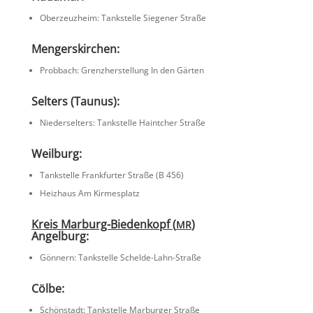
Oberzeuz­heim: Tankstelle Siegener Straße
Mengers­kir­chen:
Probbach: Grenz­her­stel­lung In den Gärten
Selters (Taunus):
Nieder­sel­ters: Tankstelle Haint­cher Straße
Weilburg:
Tankstelle Frank­furter Straße (B 456)
Heizhaus Am Kirmesplatz
Kreis Marburg-Bieden­kopf (
)
MR
Angel­burg:
Gönnern: Tankstelle Schelde-Lahn-Straße
Cölbe:
Schön­stadt: Tankstelle Marburger Straße