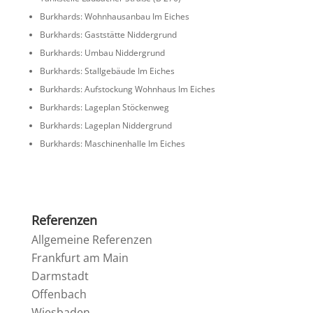
Burkhards: Wohnhaus­anbau Im Eiches
Burkhards: Gaststätte Niddergrund
Burkhards: Umbau Niddergrund
Burkhards: Stall­ge­bäude Im Eiches
Burkhards: Aufsto­ckung Wohnhaus Im Eiches
Burkhards: Lageplan Stöckenweg
Burkhards: Lageplan Niddergrund
Burkhards: Maschi­nen­halle Im Eiches
Referenzen
Allge­meine Referenzen
Frank­furt am Main
Darmstadt
Offen­bach
Wiesbaden