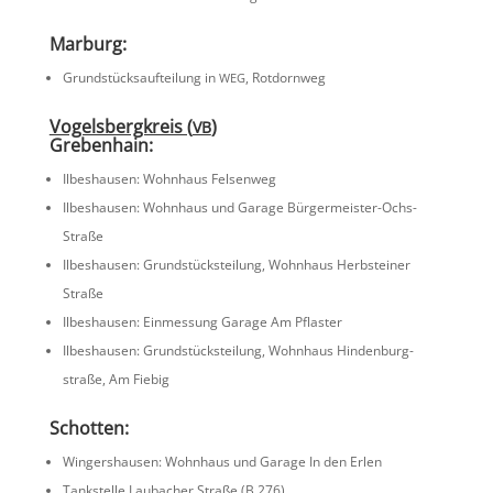
Marburg:
Grund­stücks­auf­tei­lung in
, Rotdornweg
WEG
Vogels­berg­kreis (
)
VB
Greben­hain:
Ilbes­hausen: Wohnhaus Felsenweg
Ilbes­hausen: Wohnhaus und Garage Bürgermeister-Ochs-
Straße
Ilbes­hausen: Grund­stücks­tei­lung, Wohnhaus Herbsteiner
Straße
Ilbes­hausen: Einmes­sung Garage Am Pflaster
Ilbes­hausen: Grund­stücks­tei­lung, Wohnhaus Hinden­burg­
straße, Am Fiebig
Schotten:
Wingers­hausen: Wohnhaus und Garage In den Erlen
Tankstelle Lauba­cher Straße (B 276)