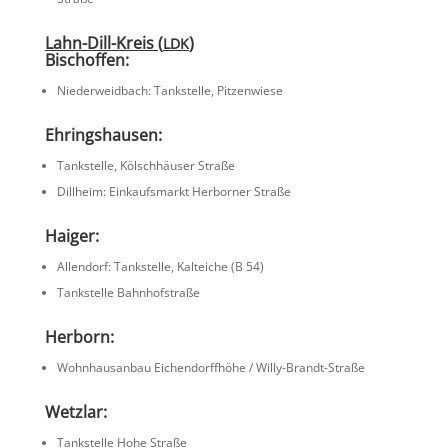
Lahn-Dill-Kreis (
)
LDK
Bisch­offen:
Nieder­weid­bach: Tankstelle, Pitzenwiese
Ehrings­hausen:
Tankstelle, Kölsch­häuser Straße
Dillheim: Einkaufs­markt Herborner Straße
Haiger:
Allen­dorf: Tankstelle, Kalteiche (B 54)
Tankstelle Bahnhof­straße
Herborn:
Wohnhaus­anbau Eichen­dorff­höhe / Willy-Brandt-Straße
Wetzlar:
Tankstelle Hohe Straße