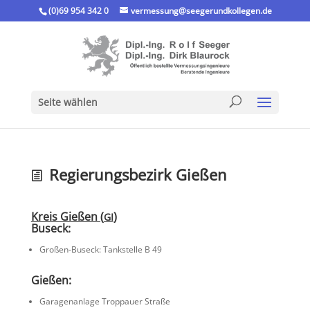
(0)69 954 342 0
vermessung@seegerundkollegen.de
Seite wählen
Regie­rungs­be­zirk Gießen
Kreis Gießen (
)
GI
Buseck:
Großen-Buseck: Tankstelle B 49
Gießen:
Garagen­an­lage Troppauer Straße